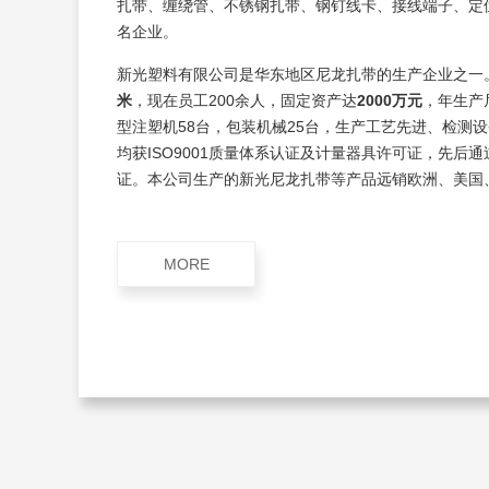
扎带、缠绕管、不锈钢扎带、钢钉线卡、接线端子、定
名企业。
新光塑料有限公司是华东地区尼龙扎带的生产企业之一
米
，现在员工200余人，固定资产达
2000万元
，年生产
型注塑机58台，包装机械25台，生产工艺先进、检测
均获ISO9001质量体系认证及计量器具许可证，先后通
证。本公司生产的新光尼龙扎带等产品远销欧洲、美国
MORE