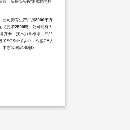
位片、膨胀管等配线器材的知
。公司拥有生产厂房
8000平方
尼龙扎带
2500吨
。公司现有大
设备齐全、技术力量雄厚，产品
过了SGS环保认证，欧盟CE认
、中东等国家和地区。